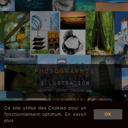
PHOTOGRAPHIE
ILLUSTRATION
PEINTURE, VOYAGE, PANORAMA 360°
Ce site utilise des Cookies pour un
fonctionnement optimum.
En savoir
OK
COPYRIGHT JACQUES ROCHET |
plus
MENTIONS LÉGALES